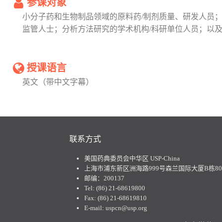
参课对象
小分子药和生物制品领域的原料药/制剂质量、研发人员
监管人士；分析方法研究的学术机构/科研单位人员；以
授课语言
英文（带中文字幕）
联系方式
美国药典委员会中华区 USP-China
上海市浦东新区洲海路999号森兰国际大厦B栋801
邮编：200137
Tel: (86) 21-68619800
Fax: (86) 21-68619810
E-mail: uspcn@usp.org