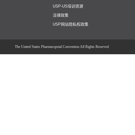
USP-US培训资源
法律政策
USP网站隐私权政策
The United States Pharmacopeial Convention All Rights Reserved