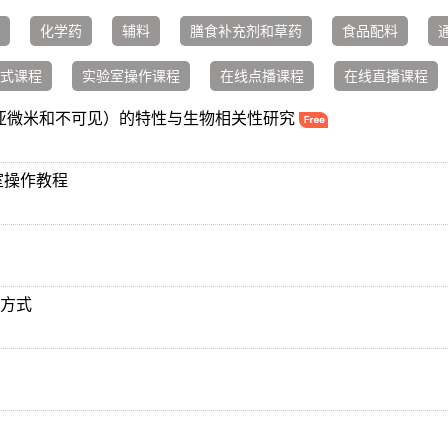
化学药
辅料
膳食补充剂和草药
食品配料
式课程
实验室操作课程
在线点播课程
在线直播课程
颗粒（亚微米和不可见）的特性与生物相关性研究
室操作教程
理方式