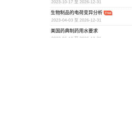
2023-10-17 至 2026-12-31
生物制品的电荷变异分析
2023-04-03 至 2026-12-31
美国药典制药用水要求
2022-06-10 至 2026-12-31
首
联系方式
美国药典委员会中华区 USP-China
上海市浦东新区洲海路999号森兰国际大厦B栋801-804
邮编：200137
Tel: (86) 21-68619800
Fax: (86) 21-68619810
E-mail: uspcn@usp.org