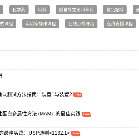
化学药
辅料
膳食补充剂和草药
食品配料
式课程
实验室操作课程
在线点播课程
在线直播课程
用
能确认测试方法指南：装置1与装置2
性蛋白多属性方法 (MAM)” 的最佳实践
佳实践：USP通则<1132.1>