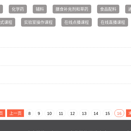
化学药
辅料
膳食补充剂和草药
食品配料
式课程
实验室操作课程
在线点播课程
在线直播课程
页
上一页
8
9
10
11
12
13
14
15
16